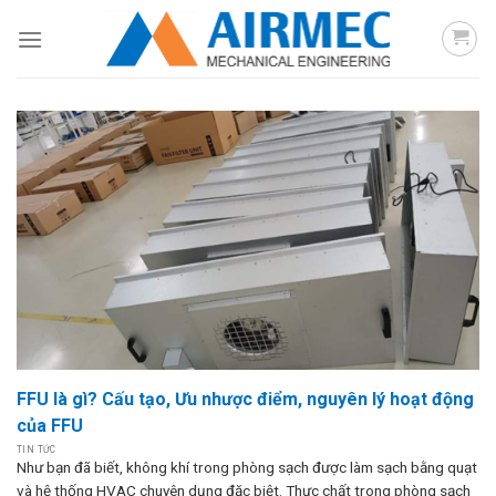
Skip
to
content
FFU là gì? Cấu tạo, Ưu nhược điểm, nguyên lý hoạt động
của FFU
TIN TỨC
Như bạn đã biết, không khí trong phòng sạch được làm sạch bằng quạt
và hệ thống HVAC chuyên dụng đặc biệt. Thực chất trong phòng sạch