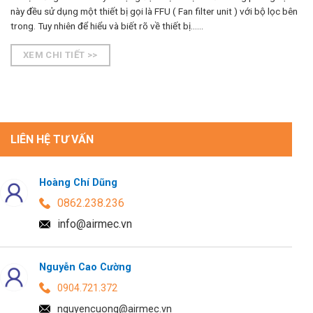
này đều sử dụng một thiết bị gọi là FFU ( Fan filter unit ) với bộ lọc bên
trong. Tuy nhiên để hiểu và biết rõ về thiết bị......
XEM CHI TIẾT >>
LIÊN HỆ TƯ VẤN
Hoàng Chí Dũng
0862.238.236
info@airmec.vn
Nguyễn Cao Cường
0904.721.372
nguyencuong@airmec.vn