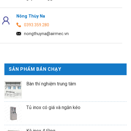
Nông Thùy Na
0393.359.280
nongthuyna@airmec.vn
SẢN PHẨM BÁN CHẠY
Bàn thí nghiệm trung tâm
Tủ inox có giá và ngăn kéo
Kệ inox 4 tầng