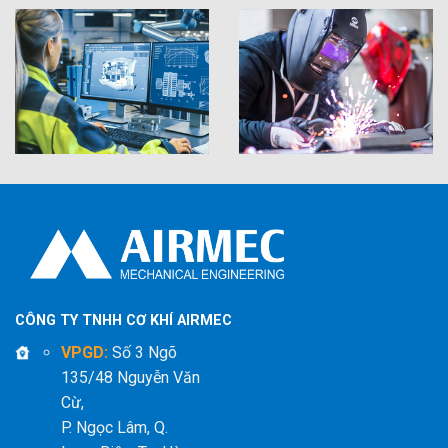
CÔNG TY TNHH CƠ KHÍ AIRMEC
VPGD:
Số 3 Ngõ
135/48 Nguyễn Văn
Cừ,
P. Ngọc Lâm, Q.