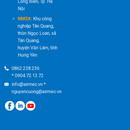
Long Biên, Tp. Hà
Nội
NMSX:
Khu công
nghiệp Tân Quang,
thôn Ngọc Loan, xã
Tân Quang,
huyện Văn Lâm, tỉnh
Hưng Yên
0862.238.236
* 0904.72.13.72
info@airmec.vn *
nguyencuong@airmec.vn