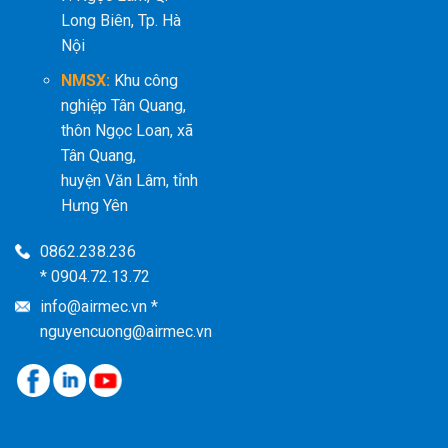
Long Biên, Tp. Hà
Nội
NMSX:
Khu công
nghiệp Tân Quang,
thôn Ngọc Loan, xã
Tân Quang,
huyện Văn Lâm, tỉnh
Hưng Yên
0862.238.236
* 0904.72.13.72
info@airmec.vn *
nguyencuong@airmec.vn