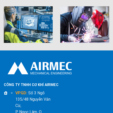
CÔNG TY TNHH CƠ KHÍ AIRMEC
VPGD:
Số 3 Ngõ
135/48 Nguyễn Văn
Cừ,
P. Ngọc Lâm, Q.