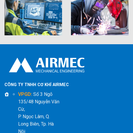
CÔNG TY TNHH CƠ KHÍ AIRMEC
VPGD:
Số 3 Ngõ
135/48 Nguyễn Văn
Cừ,
P. Ngọc Lâm, Q.
Long Biên, Tp. Hà
Nội