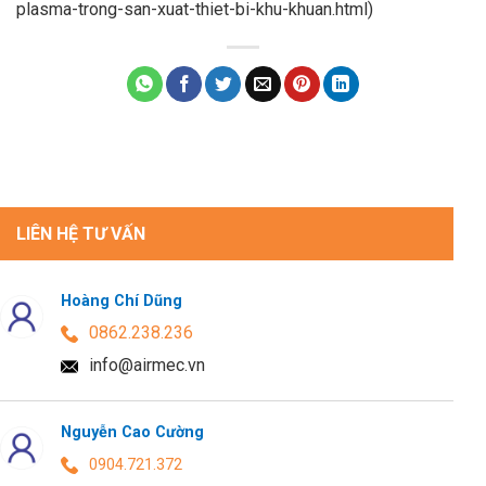
plasma-trong-san-xuat-thiet-bi-khu-khuan.html)
LIÊN HỆ TƯ VẤN
Hoàng Chí Dũng
0862.238.236
info@airmec.vn
Nguyễn Cao Cường
0904.721.372