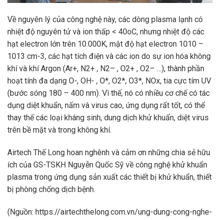
Về nguyên lý của công nghệ này, các dòng plasma lạnh có
nhiệt độ nguyên tử và ion thấp < 40oC, nhưng nhiệt độ các
hạt electron lớn trên 10.000K, mật độ hạt electron 1010 –
1013 cm-3, các hạt tích điện và các ion do sự ion hóa không
khí và khí Argon (Ar+, N2+ , N2– , O2+ , O2– …), thành phần
hoạt tính đa dạng O-, OH- , O*, O2*, O3*, NOx, tia cực tím UV
(bước sóng 180 – 400 nm). Vì thế, nó có nhiều cơ chế có tác
dụng diệt khuẩn, nấm và virus cao, ứng dụng rất tốt, có thể
thay thế các loại kháng sinh, dung dịch khử khuẩn, diệt virus
trên bề mặt và trong không khí.
Airtech Thế Long hoan nghênh và cảm ơn những chia sẻ hữu
ích của GS-TSKH Nguyễn Quốc Sỹ về công nghệ khử khuẩn
plasma trong ứng dụng sản xuất các thiết bị khử khuẩn, thiết
bị phòng chống dịch bệnh.
(Nguồn: https://airtechthelong.com.vn/ung-dung-cong-nghe-