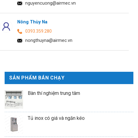
nguyencuong@airmec.vn
Nông Thùy Na
0393.359.280
nongthuyna@airmec.vn
SẢN PHẨM BÁN CHẠY
Bàn thí nghiệm trung tâm
Tủ inox có giá và ngăn kéo