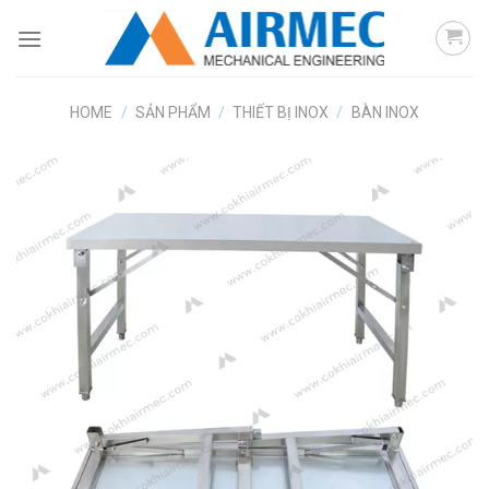
Skip
to
content
HOME
/
SẢN PHẨM
/
THIẾT BỊ INOX
/
BÀN INOX