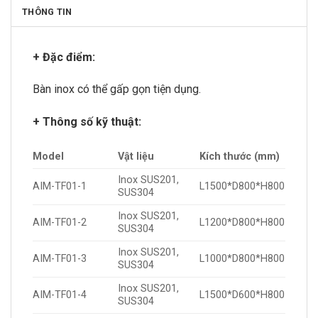
THÔNG TIN
+ Đặc điểm:
Bàn inox có thể gấp gọn tiện dụng.
+ Thông số kỹ thuật:
Model
Vật liệu
Kích thước (mm)
Inox SUS201,
AIM-TF01-1
L1500*D800*H800
SUS304
Inox SUS201,
AIM-TF01-2
L1200*D800*H800
SUS304
Inox SUS201,
AIM-TF01-3
L1000*D800*H800
SUS304
Inox SUS201,
AIM-TF01-4
L1500*D600*H800
SUS304